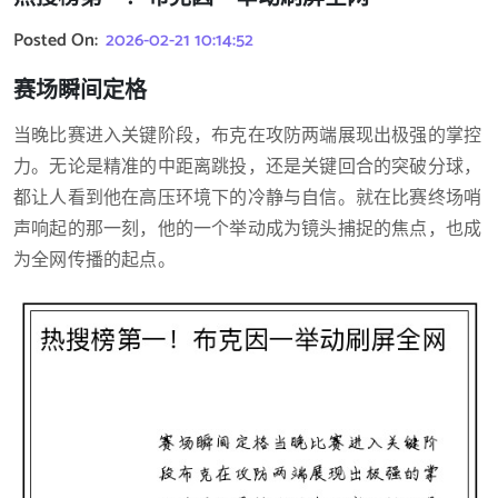
Posted On:
2026-02-21 10:14:52
赛场瞬间定格
当晚比赛进入关键阶段，布克在攻防两端展现出极强的掌控
力。无论是精准的中距离跳投，还是关键回合的突破分球，
都让人看到他在高压环境下的冷静与自信。就在比赛终场哨
声响起的那一刻，他的一个举动成为镜头捕捉的焦点，也成
为全网传播的起点。