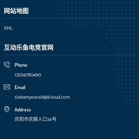
网站地图
XML
互动乐鱼电竞官网
Phone
13594780490
Email
sixteenyearold@icloud.com
Address
庆阳市农蜻入口34号