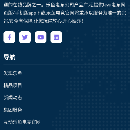
迎的在线品牌之一。乐鱼电竞公司产品广泛,提供leyu电竞网
页版/手机版app下载,乐鱼电竞官网将秉承以服务为唯一的宗
旨,安全有保障,让您玩得放心,开心娱乐！
导航
发现乐鱼
精品项目
新闻动态
集团服务
互动乐鱼电竞官网