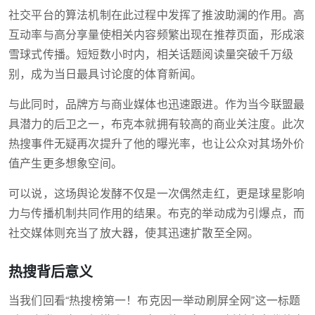
社交平台的算法机制在此过程中发挥了推波助澜的作用。高
互动率与高分享量使相关内容频繁出现在推荐页面，形成滚
雪球式传播。短短数小时内，相关话题阅读量突破千万级
别，成为当日最具讨论度的体育新闻。
与此同时，品牌方与商业媒体也迅速跟进。作为当今联盟最
具潜力的后卫之一，布克本就拥有较高的商业关注度。此次
热搜事件无疑再次提升了他的曝光率，也让公众对其场外价
值产生更多想象空间。
可以说，这场舆论发酵不仅是一次偶然走红，更是球星影响
力与传播机制共同作用的结果。布克的举动成为引爆点，而
社交媒体则充当了放大器，使其迅速扩散至全网。
热搜背后意义
当我们回看“热搜榜第一！布克因一举动刷屏全网”这一标题