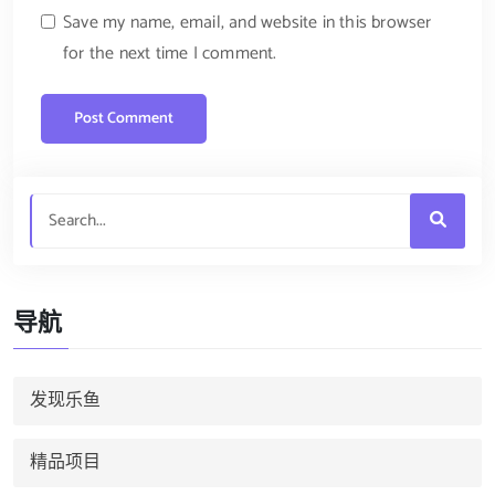
Save my name, email, and website in this browser
for the next time I comment.
导航
发现乐鱼
精品项目