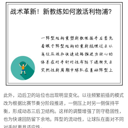
此外，边后卫的站位也出现明显变化。以往频繁前插的模式
改为根据比赛节奏分阶段推进，一侧压上时另一侧保持平
衡，形成动态三后卫结构。这样的调整增强了防守稳固性，
也为快速回防留下余地。阵型的流动性，让球队在面对不同
对手时更具适应性。