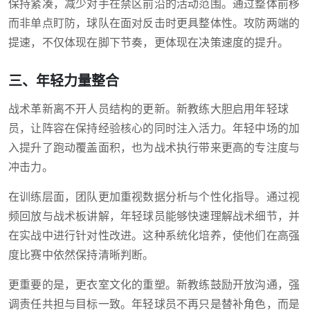
保持紧凑，减少对手在禁区前沿的活动范围。通过整体前移
而非单点盯防，球队在面对反击时更具整体性。攻防两端的
提速，不仅体现在脚下节奏，更体现在决策速度的提升。
三、年轻力量整合
战术革新离不开人员结构的更新。新教练大胆启用年轻球
员，让阵容在保持经验核心的同时注入活力。年轻中场的加
入提升了跑动覆盖面积，也为战术执行带来更高的专注度与
冲击力。
在训练层面，团队更加重视数据分析与个性化指导。通过视
频回放与战术板讲解，年轻球员能够快速理解战术细节，并
在实战中进行针对性改进。这种系统化培养，使他们在高强
度比赛中依然保持清晰判断。
更重要的是，更衣室文化的重塑。新教练鼓励开放沟通，强
调责任共担与目标一致。年轻球员不再只是替补角色，而是