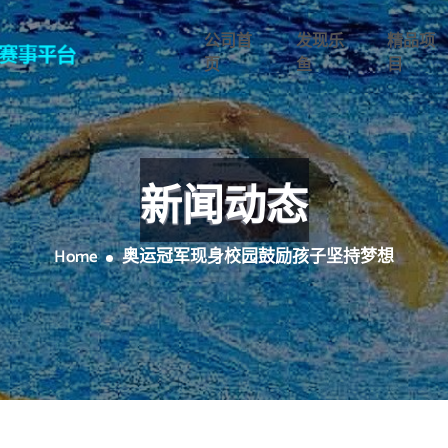
公司首
发现乐
精品项
页
鱼
目
新闻动态
Home
奥运冠军现身校园鼓励孩子坚持梦想