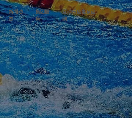
新闻动
集团服
互动乐鱼电竞官
态
务
网