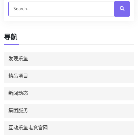
导航
发现乐鱼
精品项目
新闻动态
集团服务
互动乐鱼电竞官网