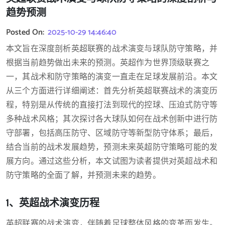
趋势预测
Posted On:
2025-10-29 14:46:40
本文旨在深度剖析英超联赛的战术演变与球队防守策略，并
根据当前趋势做出未来的预测。英超作为世界顶级联赛之
一，其战术和防守策略的演变一直走在足球发展前沿。本文
从三个方面进行详细阐述：首先分析英超联赛战术的演变历
程，特别是从传统的直接打法到现代的控球、压迫式防守等
多种战术风格；其次探讨各大球队如何在战术创新中进行防
守部署，包括高压防守、区域防守等新型防守体系；最后，
结合当前的战术发展趋势，预测未来英超防守策略可能的发
展方向。通过这些分析，本文试图为读者提供对英超战术和
防守策略的全面了解，并预测未来的趋势。
1、英超战术演变历程
英超联赛的战术演变，伴随着足球整体风格的变革而发生。