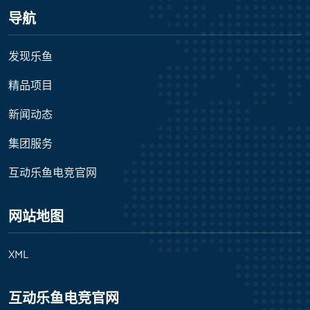
导航
发现乐鱼
精品项目
新闻动态
集团服务
互动乐鱼电竞官网
网站地图
XML
互动乐鱼电竞官网