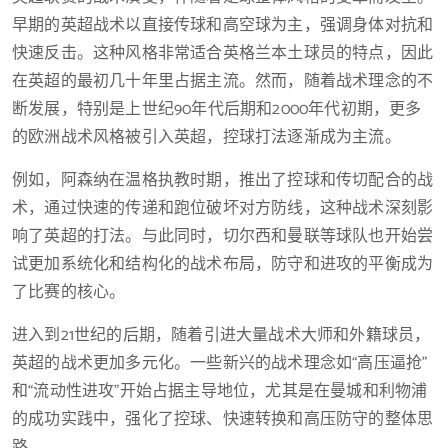
早期的英超战术以直接传球和高空球为主，强调身体对抗和
快速反击。这种风格非常适合英格兰本土球员的特点，因此
在英超的最初几十年里占据主流。然而，随着战术理念的不
断发展，特别是上世纪90年代后期和2000年代初期，更多
的欧洲战术风格被引入英超，控球打法逐渐成为主流。
例如，阿森纳在温格执教时期，推出了控球和传切配合的战
术，通过快速的传递和跑位破坏对方防线，这种战术深刻影
响了英超的打法。与此同时，切尔西和曼联等球队也开始尝
试更加系统化和结构化的战术布局，防守和进攻的平衡成为
了比赛的核心。
进入到21世纪的后期，随着引进大量战术大师和外籍球员，
英超的战术更加多元化。一些新兴的战术理念如“高压逼抢”
和“流动性进攻”开始占据主导地位，尤其是在曼城和利物浦
的成功实践中，强化了控球、快速转换和高压防守的整体思
路。