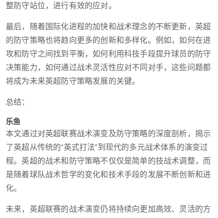
整防守站位，进行有效的应对。
最后，随着国际化进程的加快和战术理念的不断更新，英超
的防守策略也将趋向更多的创新和多样化。例如，如何在进
攻和防守之间找到平衡，如何利用科技手段提升球员的防守
决策能力，如何通过战术灵活性应对不同对手，这些问题都
将成为未来英超防守策略发展的关键。
总结：
乐鱼
本文通过对英超联赛战术演变及防守策略的深度剖析，揭示
了英超从传统的“英式打法”到现代的多元战术体系的演变过
程。英超的战术和防守策略不仅仅是简单的技战术调整，而
是随着球队战术哲学的变化和技术手段的发展不断创新和进
化。
未来，英超联赛的战术演变仍将持续向更加高效、灵活的方