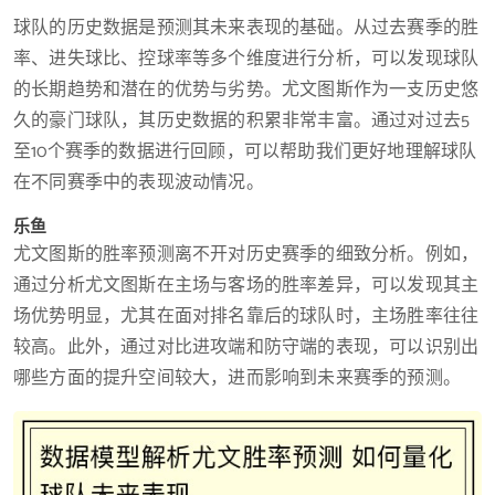
球队的历史数据是预测其未来表现的基础。从过去赛季的胜
率、进失球比、控球率等多个维度进行分析，可以发现球队
的长期趋势和潜在的优势与劣势。尤文图斯作为一支历史悠
久的豪门球队，其历史数据的积累非常丰富。通过对过去5
至10个赛季的数据进行回顾，可以帮助我们更好地理解球队
在不同赛季中的表现波动情况。
乐鱼
尤文图斯的胜率预测离不开对历史赛季的细致分析。例如，
通过分析尤文图斯在主场与客场的胜率差异，可以发现其主
场优势明显，尤其在面对排名靠后的球队时，主场胜率往往
较高。此外，通过对比进攻端和防守端的表现，可以识别出
哪些方面的提升空间较大，进而影响到未来赛季的预测。