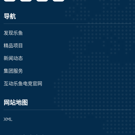
导航
发现乐鱼
精品项目
新闻动态
集团服务
互动乐鱼电竞官网
网站地图
XML