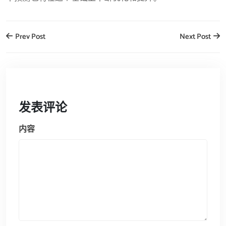
Prev Post
Next Post
发表评论
内容