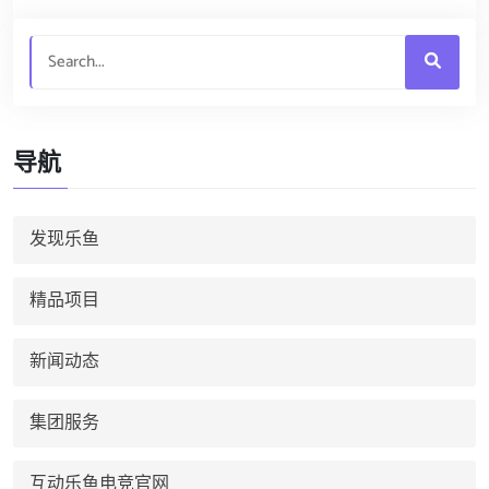
导航
发现乐鱼
精品项目
新闻动态
集团服务
互动乐鱼电竞官网