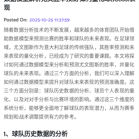
现
Posted On:
2025-10-25 11:37:59
随着数据分析技术的不断发展，越来越多的体育团队开始借
助数据模型来预测比赛的胜率和球队的未来表现。在足球领
域，尤文图斯作为意大利足球的传统强队，其胜率预测和未
来表现的量化分析，已经成为了研究的重要课题。本文将探
讨如何通过数据模型来分析和预测尤文图斯的胜率，并量化
球队的未来表现。通过三个方面的分析，我们可以深入理解
如何通过数据模型来提升对球队未来表现的预测准确度。这
三个方面分别是：球队历史数据的分析、球员个人表现的量
化、以及对对手分析与比赛环境的影响。通过这三个维度的
系统分析，能够更全面地了解球队的表现潜力，从而为赛季
规划和战术调整提供有力的参考。
1、球队历史数据的分析