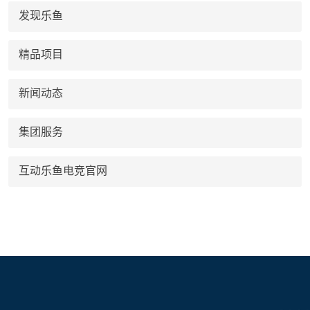
发现乐鱼
精品项目
新闻动态
集团服务
互动乐鱼电竞官网