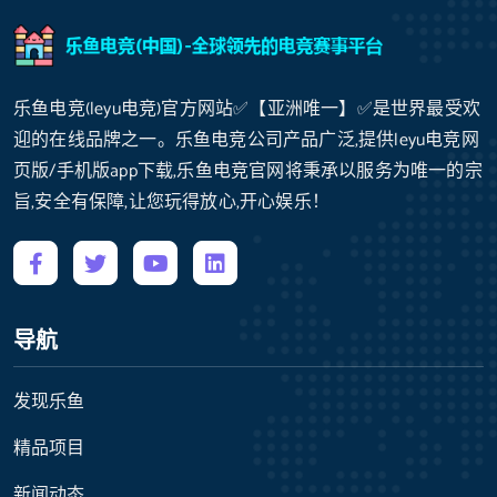
乐鱼电竞(leyu电竞)官方网站✅【亚洲唯一】✅是世界最受欢
迎的在线品牌之一。乐鱼电竞公司产品广泛,提供leyu电竞网
页版/手机版app下载,乐鱼电竞官网将秉承以服务为唯一的宗
旨,安全有保障,让您玩得放心,开心娱乐！
导航
发现乐鱼
精品项目
新闻动态