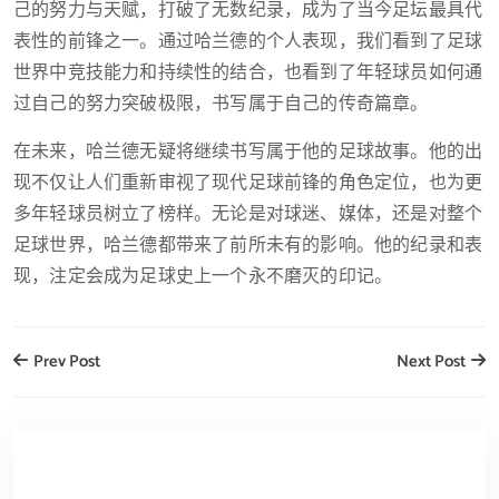
己的努力与天赋，打破了无数纪录，成为了当今足坛最具代
表性的前锋之一。通过哈兰德的个人表现，我们看到了足球
世界中竞技能力和持续性的结合，也看到了年轻球员如何通
过自己的努力突破极限，书写属于自己的传奇篇章。
在未来，哈兰德无疑将继续书写属于他的足球故事。他的出
现不仅让人们重新审视了现代足球前锋的角色定位，也为更
多年轻球员树立了榜样。无论是对球迷、媒体，还是对整个
足球世界，哈兰德都带来了前所未有的影响。他的纪录和表
现，注定会成为足球史上一个永不磨灭的印记。
Prev Post
Next Post