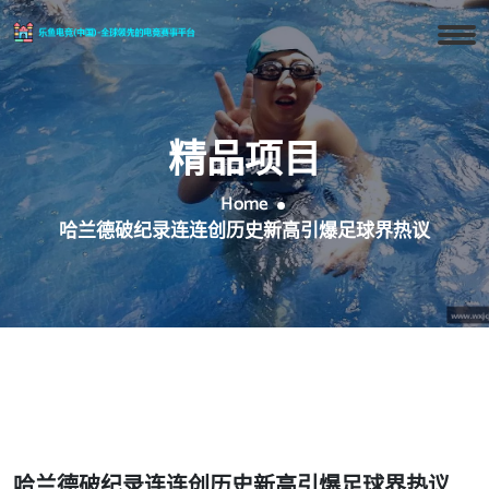
精品项目
Home
哈兰德破纪录连连创历史新高引爆足球界热议
哈兰德破纪录连连创历史新高引爆足球界热议