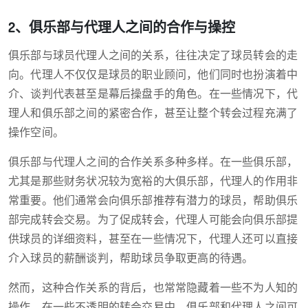
2、俱乐部与代理人之间的合作与操控
俱乐部与球员代理人之间的关系，往往决定了球员转会的走
向。代理人不仅仅是球员的职业顾问，他们同时也扮演着中
介、谈判代表甚至是幕后操盘手的角色。在一些情况下，代
理人和俱乐部之间的紧密合作，甚至让整个转会过程充满了
操作空间。
俱乐部与代理人之间的合作关系多种多样。在一些俱乐部，
尤其是那些财务状况较为宽裕的大俱乐部，代理人的作用非
常重要。他们通常会向俱乐部推荐有潜力的球员，帮助俱乐
部完成转会交易。为了促成转会，代理人可能会向俱乐部提
供球员的详细资料，甚至在一些情况下，代理人还可以直接
介入球员的薪酬谈判，帮助球员争取更高的待遇。
然而，这种合作关系的背后，也常常隐藏着一些不为人知的
操作。在一些不透明的转会交易中，俱乐部和代理人之间可