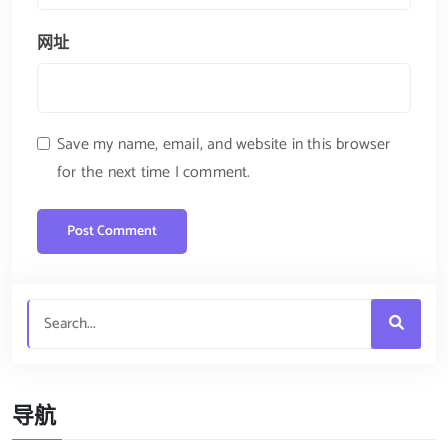
网址
Save my name, email, and website in this browser
for the next time I comment.
导航