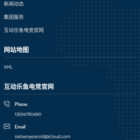
新闻动态
集团服务
互动乐鱼电竞官网
网站地图
XML
互动乐鱼电竞官网
Phone
13594780490
Email
sixteenyearold@icloud.com