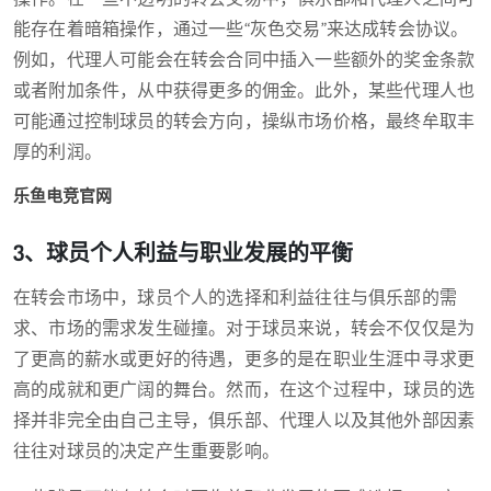
能存在着暗箱操作，通过一些“灰色交易”来达成转会协议。
例如，代理人可能会在转会合同中插入一些额外的奖金条款
或者附加条件，从中获得更多的佣金。此外，某些代理人也
可能通过控制球员的转会方向，操纵市场价格，最终牟取丰
厚的利润。
乐鱼电竞官网
3、球员个人利益与职业发展的平衡
在转会市场中，球员个人的选择和利益往往与俱乐部的需
求、市场的需求发生碰撞。对于球员来说，转会不仅仅是为
了更高的薪水或更好的待遇，更多的是在职业生涯中寻求更
高的成就和更广阔的舞台。然而，在这个过程中，球员的选
择并非完全由自己主导，俱乐部、代理人以及其他外部因素
往往对球员的决定产生重要影响。