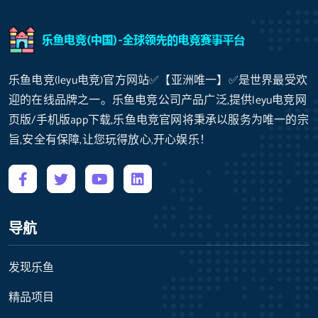
乐鱼电竞(leyu电竞)官方网站✅【亚洲唯一】✅是世界最受欢
迎的在线品牌之一。乐鱼电竞公司产品广泛,提供leyu电竞网
页版/手机版app下载,乐鱼电竞官网将秉承以服务为唯一的宗
旨,安全有保障,让您玩得放心,开心娱乐！
导航
发现乐鱼
精品项目