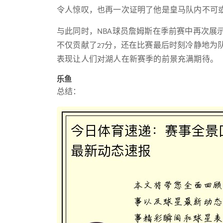
令人惊叹，也再一次证明了他是皇马队内不可
与此同时，NBA球员詹姆斯在季前赛中再次展
不仅贡献了27分，还在比赛最后时刻冷静地为
表现让人们对湖人在新赛季的前景充满期待。
乐鱼
总结：