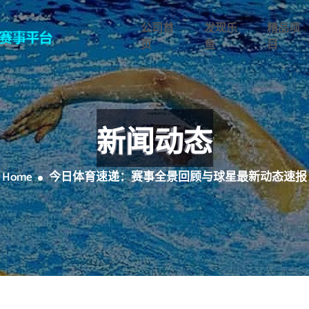
公司首
发现乐
精品项
页
鱼
目
新闻动态
Home
今日体育速递：赛事全景回顾与球星最新动态速报