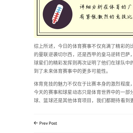
综上所述，今日的体育赛事不仅充满了精彩的
的曼联逆袭切尔西，还是西甲的皇马逆转巴萨
球星们的精彩发挥则再次证明了他们在球队中
到了未来体育赛事中的更多可能性。
体育竞技的魅力不仅在于比赛本身的激烈程度
今天的赛事和球星动态只是体育世界中的一部
球、篮球还是其他体育项目，我们都期待看到
Prev Post