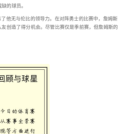
或缺的球员。
示了他无与伦比的领导力。在对阵勇士的比赛中，詹姆斯
队友创造了得分机会。尽管比赛仅是季前赛，但詹姆斯的