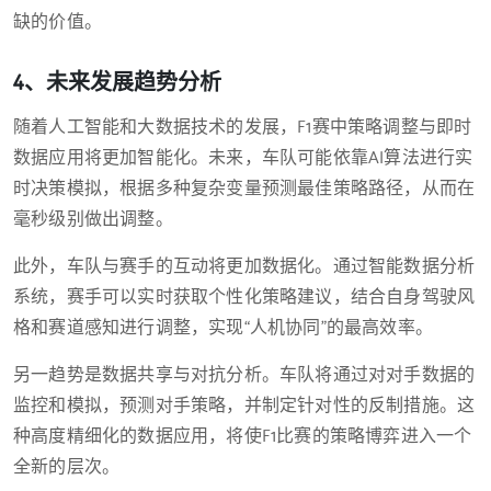
缺的价值。
4、未来发展趋势分析
随着人工智能和大数据技术的发展，F1赛中策略调整与即时
数据应用将更加智能化。未来，车队可能依靠AI算法进行实
时决策模拟，根据多种复杂变量预测最佳策略路径，从而在
毫秒级别做出调整。
此外，车队与赛手的互动将更加数据化。通过智能数据分析
系统，赛手可以实时获取个性化策略建议，结合自身驾驶风
格和赛道感知进行调整，实现“人机协同”的最高效率。
另一趋势是数据共享与对抗分析。车队将通过对对手数据的
监控和模拟，预测对手策略，并制定针对性的反制措施。这
种高度精细化的数据应用，将使F1比赛的策略博弈进入一个
全新的层次。