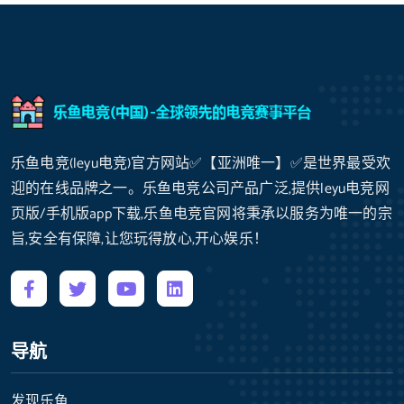
乐鱼电竞(leyu电竞)官方网站✅【亚洲唯一】✅是世界最受欢
迎的在线品牌之一。乐鱼电竞公司产品广泛,提供leyu电竞网
页版/手机版app下载,乐鱼电竞官网将秉承以服务为唯一的宗
旨,安全有保障,让您玩得放心,开心娱乐！
导航
发现乐鱼