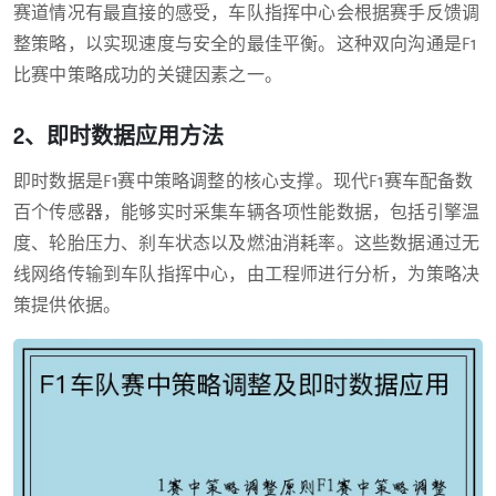
赛道情况有最直接的感受，车队指挥中心会根据赛手反馈调
整策略，以实现速度与安全的最佳平衡。这种双向沟通是F1
比赛中策略成功的关键因素之一。
2、即时数据应用方法
即时数据是F1赛中策略调整的核心支撑。现代F1赛车配备数
百个传感器，能够实时采集车辆各项性能数据，包括引擎温
度、轮胎压力、刹车状态以及燃油消耗率。这些数据通过无
线网络传输到车队指挥中心，由工程师进行分析，为策略决
策提供依据。