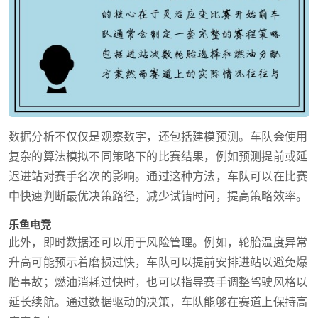
数据分析不仅仅是观察数字，还包括建模预测。车队会使用
复杂的算法模拟不同策略下的比赛结果，例如预测提前或延
迟进站对赛手名次的影响。通过这种方法，车队可以在比赛
中快速判断最优决策路径，减少试错时间，提高策略效率。
乐鱼电竞
此外，即时数据还可以用于风险管理。例如，轮胎温度异常
升高可能预示着磨损过快，车队可以提前安排进站以避免爆
胎事故；燃油消耗过快时，也可以指导赛手调整驾驶风格以
延长续航。通过数据驱动的决策，车队能够在赛道上保持高