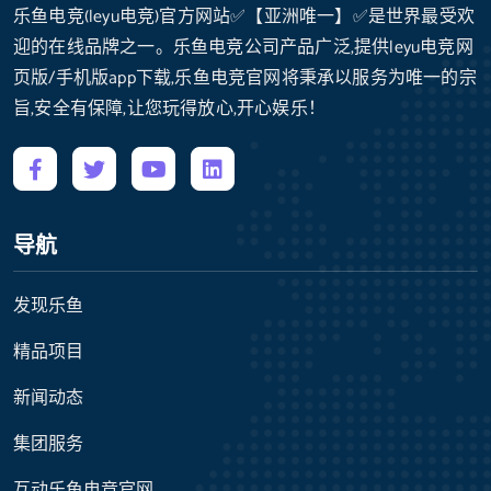
乐鱼电竞(leyu电竞)官方网站✅【亚洲唯一】✅是世界最受欢
迎的在线品牌之一。乐鱼电竞公司产品广泛,提供leyu电竞网
页版/手机版app下载,乐鱼电竞官网将秉承以服务为唯一的宗
旨,安全有保障,让您玩得放心,开心娱乐！
导航
发现乐鱼
精品项目
新闻动态
集团服务
互动乐鱼电竞官网