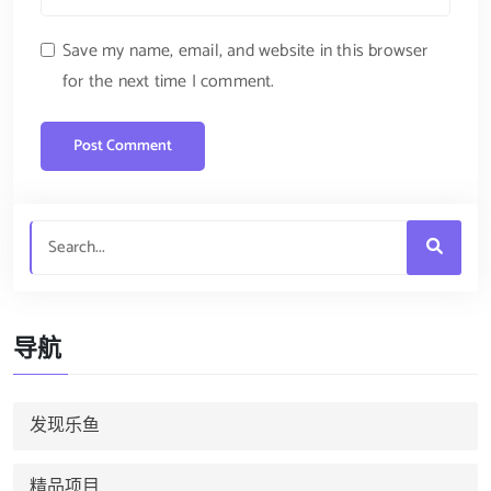
Save my name, email, and website in this browser
for the next time I comment.
导航
发现乐鱼
精品项目