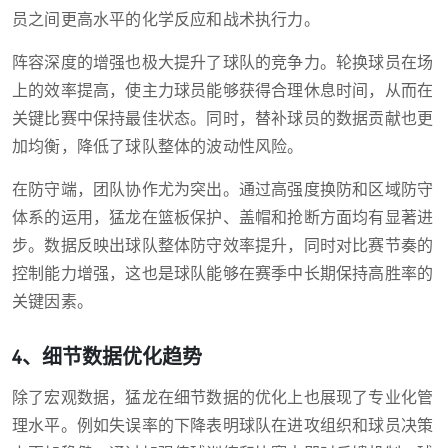
员之间更高水平的化学反应和战术执行力。
阵容深度的增强也极大提升了球队的竞争力。轮换球员在场
上的效率提高，使主力球员能够获得合理休息时间，从而在
关键比赛中保持最佳状态。同时，替补球员的数据贡献也更
加均衡，降低了球队整体的波动性风险。
在防守端，团队协作尤为突出。通过高强度换防和区域防守
体系的运用，猛龙在篮板保护、盖帽和抢断方面均有显著进
步。数据反映出球队整体防守效率提升，同时对比赛节奏的
控制能力增强，这也是球队能够在赛季中长期保持高胜率的
关键因素。
4、细节数据优化趋势
除了宏观数据，猛龙在细节数据的优化上也展现了专业化管
理水平。例如失误率的下降表明球队在进攻组织和球员决策