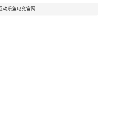
互动乐鱼电竞官网