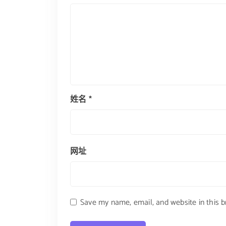
姓名
*
网址
Save my name, email, and website in this 