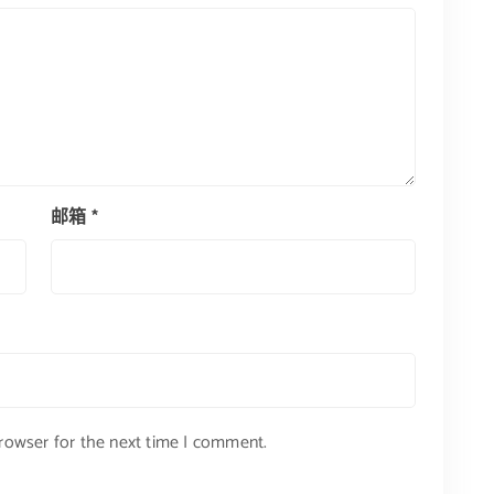
邮箱
*
browser for the next time I comment.