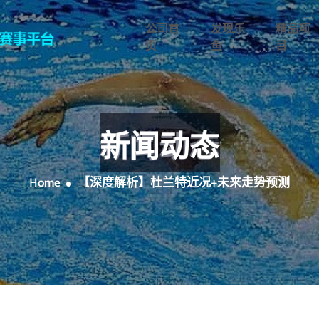
公司首
发现乐
精品项
页
鱼
目
新闻动态
Home
【深度解析】杜兰特近况+未来走势预测