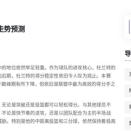
走势预测
导
中的地位依然举足轻重。作为球队的进攻核心，杜兰特的
的后期，杜兰特的得分稳定性依旧令人叹为观止。本赛
于巅峰期有所下降，但依旧是联盟中最为高效的得分手之
，无论是突破还是投篮都可以轻松得分。与其他球员不
，不论是快节奏的进攻，还是以团队配合为主的半场战
威胁。特别是他的中距离投篮和三分球，依然保持着极高