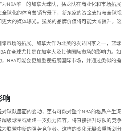
为NBA唯一的加拿大球队，猛龙队在商业化和市场拓展
在全球化的体育营销背景下，新东家的资金支持与全球视
和更大的媒体曝光。猛龙的品牌价值将可能大幅提升，这
国际市场的拓展。加拿大作为北美的发达国家之一，篮球
BA在全球尤其是在加拿大及其他国际市场的影响力。如
，NBA可能会更加重视拓展国际市场，并通过类似的操
影响
对球队层面的变动，更有可能对整个NBA的格局产生深
名超级球星或组建一支强力阵容，将直接提升球队的竞争
成为联盟中新的强势竞争者。这样的变化无疑会重新划分