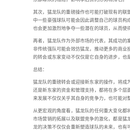
其次，猛龙队的重磅操作也可能打破现有的联
中一些豪强球队可能会因此调整自己的球员构
也会更加激烈地争夺一些潜在的球员，从而使
再者，猛龙队作为外部市场的代表，其成功的案
非传统强队可能会效仿猛龙，推动更多的商业
的转会或东家变动不仅仅是它自身的进步，也是
总结：
猛龙队的重磅转会或迎接新东家的操作，将成为
还是新东家的资金和管理支持，都将在多个层
来发展不仅仅关乎其自身的竞争力，也可能对
从更宏观的角度看，猛龙队的任何重大变化都将
市场营销的拓展以及联盟竞争的激化，都是猛
龙的决策不仅仅会重新塑造球队的未来，也有可