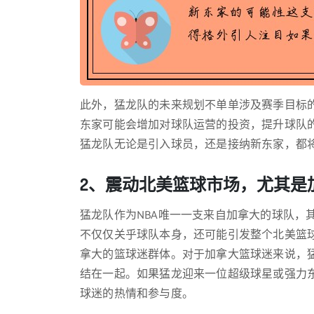
此外，猛龙队的未来规划不单单涉及赛季目标
东家可能会增加对球队运营的投资，提升球队
猛龙队无论是引入球员，还是接纳新东家，都
2、震动北美篮球市场，尤其是
猛龙队作为NBA唯一一支来自加拿大的球队，
不仅仅关乎球队本身，还可能引发整个北美篮
拿大的篮球迷群体。对于加拿大篮球迷来说，
结在一起。如果猛龙迎来一位超级球星或强力
球迷的热情和参与度。