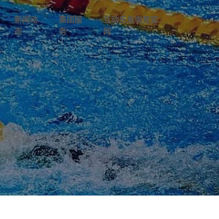
新闻动
集团服
互动乐鱼电竞官
态
务
网