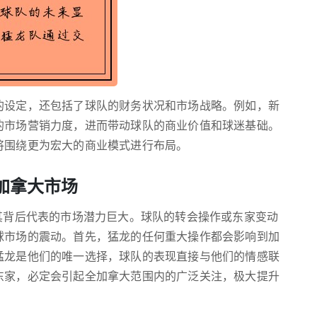
的设定，还包括了球队的财务状况和市场战略。例如，新
的市场营销力度，进而带动球队的商业价值和球迷基础。
将围绕更为宏大的商业模式进行布局。
加拿大市场
其背后代表的市场潜力巨大。球队的转会操作或东家变动
球市场的震动。首先，猛龙的任何重大操作都会影响到加
猛龙是他们的唯一选择，球队的表现直接与他们的情感联
东家，必定会引起全加拿大范围内的广泛关注，极大提升