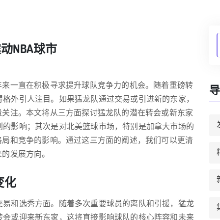
动NBA球市
年来一直在积极寻求提升球队竞争力的机会。随着重磅转
导
得格外引人注目。如果猛龙队通过交易或引进新的东家，
量关注。本文将从三方面探讨猛龙队的潜在转会或新东家
划的影响；其次是对北美篮球市场，特别是加拿大市场的
格局和竞争的影响。通过这三方面的阐述，我们可以更清
来的发展方向。
变化
交易和选秀方面。随着多次重要球员的离队和引援，猛龙
转会或迎来新东家，这将直接影响球队的核心阵容和未来